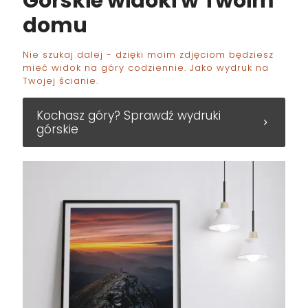
Górskie widoki w Twoim
domu
Nie szukaj dalej - dzięki moim zdjęciom będziesz
mieć widok na góry codziennie. Jako wydruk na
Twojej ścianie.
Kochasz góry? Sprawdź wydruki
górskie