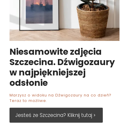
Niesamowite zdjęcia
Szczecina. Dźwigozaury
w najpiękniejszej
odsłonie
Marzysz o widoku na Dźwigozaury na co dzień?
Teraz to możliwe.
Jesteś ze Szczecina? Kliknij tutaj