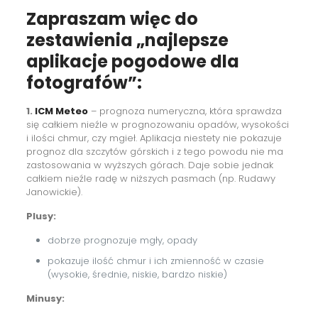
Zapraszam więc do
zestawienia „najlepsze
aplikacje pogodowe dla
fotografów”:⁠
1.
ICM Meteo
– prognoza numeryczna, która sprawdza
się całkiem nieźle w prognozowaniu opadów, wysokości
i ilości chmur, czy mgieł⁠. Aplikacja niestety nie pokazuje
prognoz dla szczytów górskich i z tego powodu nie ma
zastosowania w wyższych górach. Daje sobie jednak
całkiem nieźle radę w niższych pasmach (np. Rudawy
Janowickie).
Plusy:
dobrze prognozuje mgły, opady
pokazuje ilość chmur i ich zmienność w czasie
(wysokie, średnie, niskie, bardzo niskie)
Minusy: