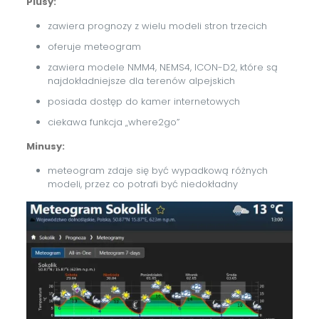
Plusy:
zawiera prognozy z wielu modeli stron trzecich
oferuje meteogram
zawiera modele NMM4, NEMS4, ICON-D2, które są
najdokładniejsze dla terenów alpejskich
posiada dostęp do kamer internetowych
ciekawa funkcja „where2go”
Minusy:
meteogram zdaje się być wypadkową różnych
modeli, przez co potrafi być niedokładny