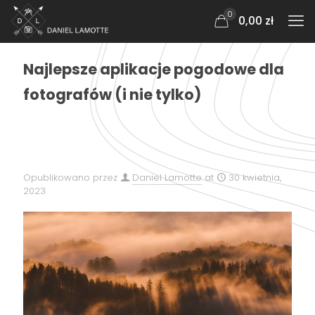
0
0,00 zł
Najlepsze aplikacje pogodowe dla
fotografów (i nie tylko)
Opublikowano przez
Daniel Lamotte
at
30 kwietnia,
2023