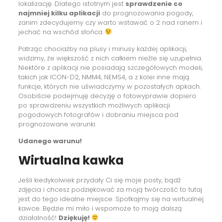
lokalizację. Dlatego istotnym jest
sprawdzenie co
najmniej kilku aplikacji
do prognozowania pogody,
zanim zdecydujemy czy warto wstawać o 2 nad ranem i
jechać na wschód słońca
Patrząc chociażby na plusy i minusy każdej aplikacji,
widzimy, że większość z nich całkiem nieźle się uzupełnia.
Niektóre z aplikacji nie posiadają szczegółowych modeli,
takich jak ICON-D2, NMM4, NEMS4, a z kolei inne mają
funkcje, których nie uświadczymy w pozostałych apkach.
Osobiście podejmuję decyzję o fotowyprawie dopiero
po sprawdzeniu wszystkich możliwych aplikacji
pogodowych fotografów i dobraniu miejsca pod
prognozowane warunki.
Udanego warunu!
Wirtualna kawka
Jeśli kiedykolwiek przydały Ci się moje posty, bądź
zdjęcia i chcesz podziękować za moją twórczość to tutaj
jest do tego idealne miejsce. Spotkajmy się na wirtualnej
kawce. Będzie mi miło i wspomoże to moją dalszą
działalność!
Dziękuję!