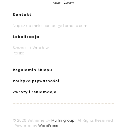
Kontakt
Napisz do mnie:
contact@dlamotte.com
Lokalizacja
Szczecin / Wrocław
Polska
Regulamin Sklepu
Polityka prywatności
Zwroty i reklamacje
© 2026 Betheme by
Muffin group
| All Rights Reserved
| Powered by
WordPress