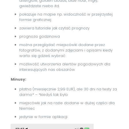
afterglow, golden clouds, blue hour, mgły,
gwieździste niebo itd.
pokazuje na mapie np. widoczność w przejrzystej
formie graficznej
zawiera tutoriale jak czytać prognozy
prognoza godzinowa
można przeglądać miejscówki dodane przez
fotografów, z dodanymi zdjęciami i opisami kiedy
warto się gdzieś wybrać
możliwość utworzenia alertów pogodowych dla
interesujących nas obszarów
Minusy:
płatna (miesięcznie 2,99 EUR), ale 30 dni na testy za
darmo* – *kiedyś tak było
miejscówki jak na razie dodane w dużej części dla
Niemiec
jedynie w formie aplikacji