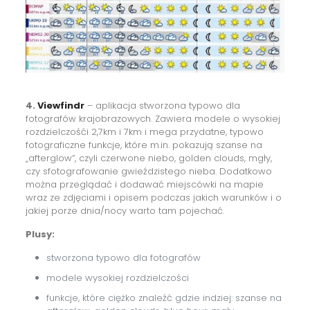
4.
Viewfindr
– aplikacja stworzona typowo dla
fotografów krajobrazowych. Zawiera modele ⁠o wysokiej
rozdzielczośći 2,7km i 7km i mega przydatne, typowo
fotograficzne funkcje, które m.in. pokazują szanse na
„afterglow”, czyli czerwone niebo, golden clouds, mgły,
czy sfotografowanie gwieździstego nieba. Dodatkowo
można przeglądać i dodawać miejscówki na mapie
wraz ze zdjęciami i opisem podczas jakich warunków i o
jakiej porze dnia/nocy warto tam pojechać.
Plusy:
stworzona typowo dla fotografów
modele wysokiej rozdzielczości
funkcje, które ciężko znaleźć gdzie indziej: szanse na