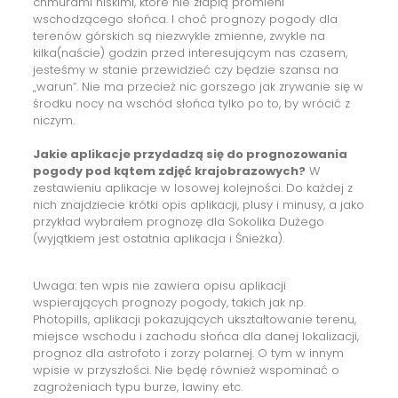
chmurami niskimi, które nie złapią promieni
wschodzącego słońca. I choć prognozy pogody dla
terenów górskich są niezwykle zmienne, zwykle na
kilka(naście) godzin przed interesującym nas czasem,
jesteśmy w stanie przewidzieć czy będzie szansa na
„warun”. Nie ma przecież nic gorszego jak zrywanie się w
środku nocy na wschód słońca tylko po to, by wrócić z
niczym.
Jakie aplikacje przydadzą się do prognozowania
pogody pod kątem zdjęć krajobrazowych?
W
zestawieniu aplikacje w losowej kolejności. Do każdej z
nich znajdziecie krótki opis aplikacji, plusy i minusy, a jako
przykład wybrałem prognozę dla Sokolika Dużego
(wyjątkiem jest ostatnia aplikacja i Śnieżka).
Uwaga: ten wpis nie zawiera opisu aplikacji
wspierających prognozy pogody, takich jak np.
Photopills, aplikacji pokazujących ukształtowanie terenu,
miejsce wschodu i zachodu słońca dla danej lokalizacji,
prognoz dla astrofoto i zorzy polarnej. O tym w innym
wpisie w przyszłości. Nie będę również wspominać o
zagrożeniach typu burze, lawiny etc.