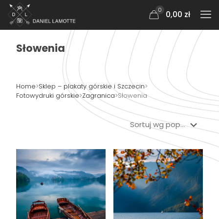
0
0,00 zł
Słowenia
Home
>
Sklep – plakaty górskie i Szczecin
>
Fotowydruki górskie
>
Zagranica
>
Słowenia