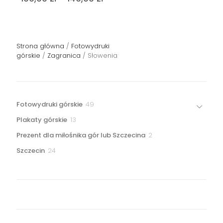
cen:
Ten
od
produkt
109,00 zł
ma
do
wiele
149,00 zł
Strona główna
/
Fotowydruki
wariantów.
górskie
/
Zagranica
/ Słowenia
Opcje
można
wybrać
na
stronie
49
Fotowydruki górskie
49
produktu
produktów
13
Plakaty górskie
13
produktów
2
Prezent dla miłośnika gór lub Szczecina
2
produkty
24
Szczecin
24
produkty