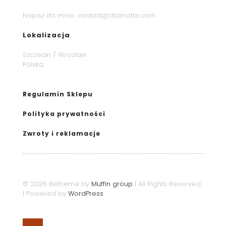
Napisz do mnie:
contact@dlamotte.com
Lokalizacja
Szczecin / Wrocław
Polska
Regulamin Sklepu
Polityka prywatności
Zwroty i reklamacje
© 2026 Betheme by
Muffin group
| All Rights Reserved
| Powered by
WordPress