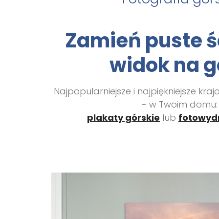
Zamień puste ś
widok na g
Najpopularniejsze i najpiękniejsze kraj
- w Twoim domu:
plakaty górskie
lub
fotowydr