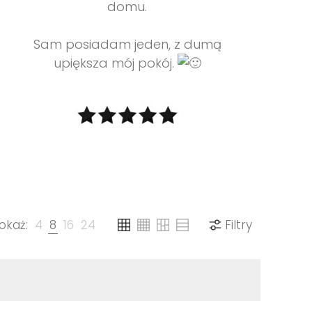
domu.
Sam posiadam jeden, z dumą
upiększa mój pokój.
okaż:
4
8
16
24
Filtry