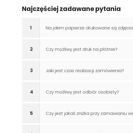
Najczęściej zadawane pytania
1
Na jakim papierze drukowane są zdjęci
2
Czy możliwy jest druk na płótnie?
3
Jaki jest czas realizacji zamówienia?
4
Czy możliwy jest odbiór osobisty?
5
Czy jest jakaś zniżka przy zamawianiu wi