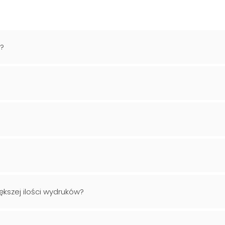
a?
ększej ilości wydruków?