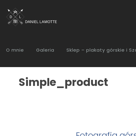
O mnie
Galeria
Sklep – plakaty górskie i S
Simple_product
Fotografia gór