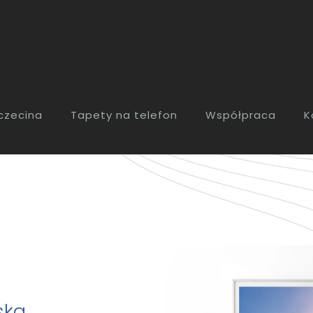
zczecina
Tapety na telefon
Współpraca
K
ska