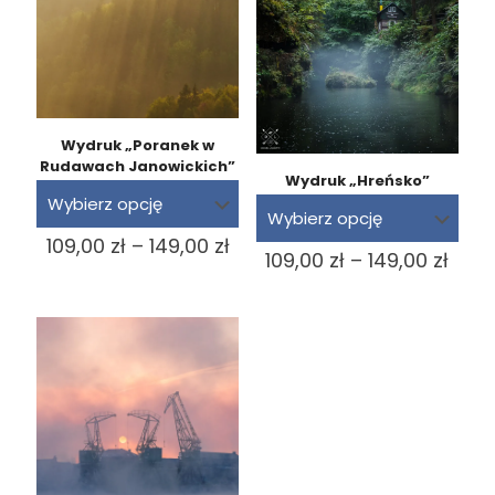
Wydruk „Poranek w
Rudawach Janowickich”
Wydruk „Hreńsko”
Zakres
109,00
zł
–
149,00
zł
Zakr
109,00
zł
–
149,00
zł
cen:
cen:
od
od
109,00 zł
109,0
do
do
149,00 zł
149,0