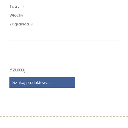
produkty
17
Tatry
17
produktów
1
Włochy
1
produkt
9
Zagranica
9
produktów
Szukaj