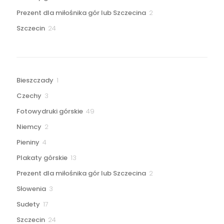
produktów
2
Prezent dla miłośnika gór lub Szczecina
2
produkty
24
Szczecin
24
produkty
1
Bieszczady
1
produkt
3
Czechy
3
produkty
49
Fotowydruki górskie
49
produktów
2
Niemcy
2
produkty
4
Pieniny
4
produkty
13
Plakaty górskie
13
produktów
2
Prezent dla miłośnika gór lub Szczecina
2
produkty
3
Słowenia
3
produkty
17
Sudety
17
produktów
24
Szczecin
24