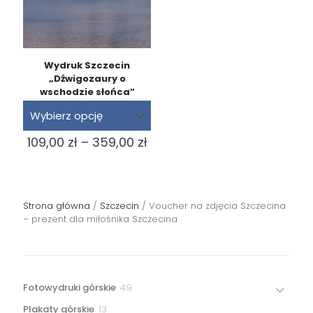
Wydruk Szczecin
„Dźwigozaury o
wschodzie słońca”
Zakres
109,00
zł
–
359,00
zł
cen:
od
109,00 zł
do
Strona główna
/
Szczecin
/ Voucher na zdjęcia Szczecina
359,00 zł
– prezent dla miłośnika Szczecina
49
Fotowydruki górskie
49
produktów
13
Plakaty górskie
13