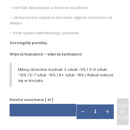
– sam(a) decydujesz o kwocie vouchera
– obdarowany wybiera dowolne zdjęcie Szczecina ze
sklepu
– brak ryzyka nietrafionego prezentu
Szczegóły poniżej.
Więcej kupujesz - więcej zyskujesz:
Miksuj dowolne wydruki: 2 sztuki -5% | 3-4 sztuki
-10% | 5-7 sztuk -15% | 8+ sztuk -18% | Rabat nalicza
się w koszyku
Kwota vouchera
( zł )
Dodaj
ilość
do
Voucher
koszyk
na
zdjęcia
Szczecina