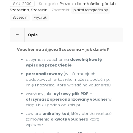
SKU:
2000
Kategorie:
Prezent dla miłośnika gór lub
–
prezent
Szczecina
,
Szczecin
Znaczniki:
plakat fotograficzny
dla
Szczecin
wydruk
miłośnika
Szczecina
Opis
Voucher na zdjęcia Szczecina – jak działa?
otrzymasz voucher na
dowolną kwotę
wpisaną przez Ciebie
personalizowany
(w informacjach
dodatkowych w koszyku możesz podać np.
imię i nazwisko, które wpisać na voucherze)
wysyłany jako
cyfrowy
plik PDF –
otrzymasz spersonalizowany voucher
w
ciągu kilku godzin od zakupu
zawiera
unikalny kod
, który obniża wartość
zamówienia
o kwotę vouchera
którą
wpiszesz