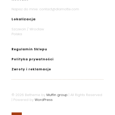
Napisz do mnie:
contact@dlamotte.com
Lokalizacja
Szczecin / Wrocław
Polska
Regulamin Sklepu
Polityka prywatności
Zwroty i reklamacje
© 2026 Betheme by
Muffin group
| All Rights Reserved
| Powered by
WordPress