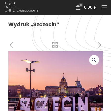
0
0,00 zł
Wydruk „Szczecin”