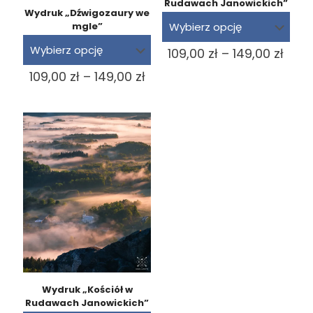
Rudawach Janowickich”
Wydruk „Dźwigozaury we
mgle”
Zakr
109,00
zł
–
149,00
zł
cen:
Zakres
109,00
zł
–
149,00
zł
od
cen:
109,0
od
do
109,00 zł
149,0
do
149,00 zł
Wydruk „Kościół w
Rudawach Janowickich”