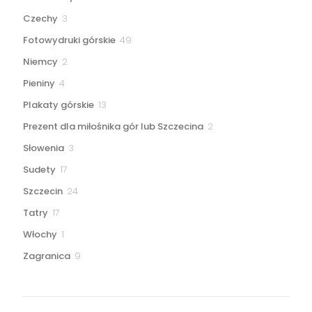
produkt
3
Czechy
3
produkty
49
Fotowydruki górskie
49
produktów
2
Niemcy
2
produkty
4
Pieniny
4
produkty
13
Plakaty górskie
13
produktów
2
Prezent dla miłośnika gór lub Szczecina
2
produkty
3
Słowenia
3
produkty
17
Sudety
17
produktów
24
Szczecin
24
produkty
17
Tatry
17
produktów
1
Włochy
1
produkt
9
Zagranica
9
produktów