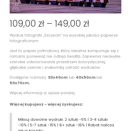
Zakres
109,00
zł
–
149,00
zł
cen:
Wydruk fotografii „Szczecin” na wysokiej jakości papierze
od
fotograficznym.
109,00 zł
Jest to papier półmatowy, który idealnie komponuje się z
do
ramami, ponieważ nie odbija światła. Zapewnia niezwykle
szerokie odwzorowanie przestrzeni kolorystycznej,
149,00 zł
głębokie czernie i znakomitą ostrość wydruków.
Dostępne rozmiary:
30x40cm
lub
40x50cm
lub
50x70cm.
Więcej informacji w opisie poniżej.
Więcej kupujesz - więcej zyskujesz:
Miksuj dowolne wydruki: 2 sztuki -5% | 3-4 sztuki
-10% | 5-7 sztuk -15% | 8+ sztuk -18% | Rabat nalicza
się w koszyku