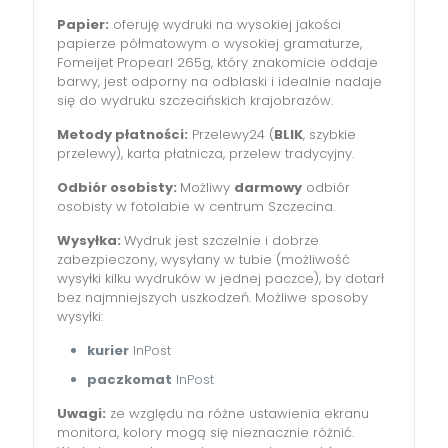
Papier:
oferuję wydruki na wysokiej jakości
papierze półmatowym o wysokiej gramaturze,
Fomeijet Propearl 265g, który znakomicie oddaje
barwy, jest odporny na odblaski i idealnie nadaje
się do wydruku szczecińskich krajobrazów.
Metody płatności:
Przelewy24 (
BLIK
, szybkie
przelewy), karta płatnicza, przelew tradycyjny.
Odbiór osobisty:
Możliwy
darmowy
odbiór
osobisty w fotolabie w centrum Szczecina.
Wysyłka:
Wydruk jest szczelnie i dobrze
zabezpieczony, wysyłany w tubie (możliwość
wysyłki kilku wydruków w jednej paczce), by dotarł
bez najmniejszych uszkodzeń. Możliwe sposoby
wysyłki:
kurier
InPost
paczkomat
InPost
Uwagi:
ze względu na różne ustawienia ekranu
monitora, kolory mogą się nieznacznie różnić.