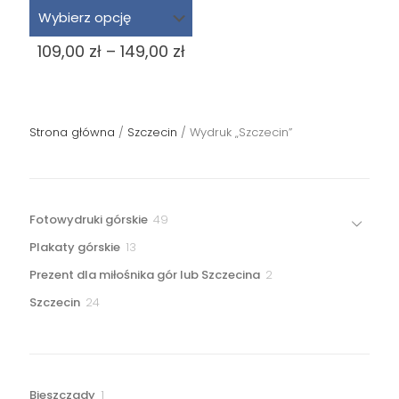
Zakres
109,00
zł
–
149,00
zł
cen:
od
109,00 zł
do
Strona główna
/
Szczecin
/ Wydruk „Szczecin”
149,00 zł
49
Fotowydruki górskie
49
produktów
13
Plakaty górskie
13
produktów
2
Prezent dla miłośnika gór lub Szczecina
2
produkty
24
Szczecin
24
produkty
1
Bieszczady
1