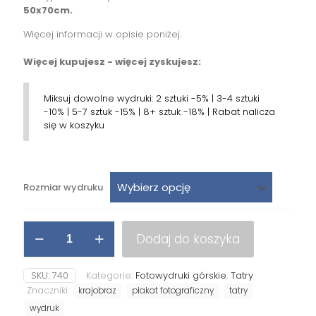
50x70cm.
Więcej informacji w opisie poniżej.
Więcej kupujesz - więcej zyskujesz:
Miksuj dowolne wydruki: 2 sztuki -5% | 3-4 sztuki
-10% | 5-7 sztuk -15% | 8+ sztuk -18% | Rabat nalicza
się w koszyku
Rozmiar wydruku
ilość
Dodaj do koszyka
Wydruk
"Droga
Mleczna
SKU:
740
Kategorie:
Fotowydruki górskie
,
Tatry
nad
Znaczniki:
krajobraz
plakat fotograficzny
tatry
Tatrami"
wydruk