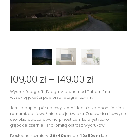
Zakres
109,00
zł
–
149,00
zł
cen:
Wydruk fotografii „Droga Mleczna nad Tatrami” na
od
wysokiej jakości papierze fotograficznym.
109,00 zł
Jest to papier półmatowy, który idealnie komponuje się z
do
ramami, ponieważ nie odbija światła. Zapewnia niezwykle
szerokie odwzorowanie przestrzeni kolorystycznej,
149,00 zł
głębokie czernie i znakomitą ostrość wydruków.
Dostępne rozmiary:
30x40cm
lub
40x50cm
lub