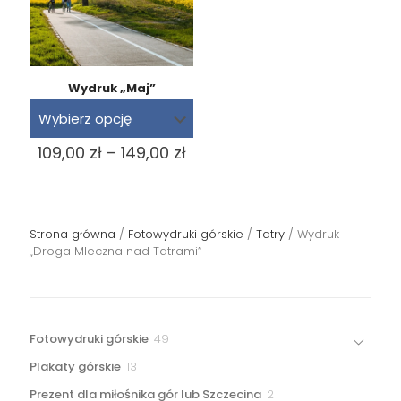
Wydruk „Maj”
Zakres
109,00
zł
–
149,00
zł
cen:
od
109,00 zł
do
Strona główna
/
Fotowydruki górskie
149,00 zł
/
Tatry
/ Wydruk
„Droga Mleczna nad Tatrami”
49
Fotowydruki górskie
49
produktów
13
Plakaty górskie
13
produktów
2
Prezent dla miłośnika gór lub Szczecina
2