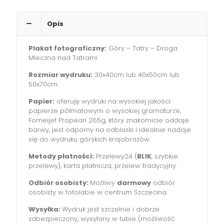
Opis
Plakat fotograficzny:
Góry – Tatry – Droga
Mleczna nad Tatrami
Rozmiar wydruku:
30x40cm lub 40x50cm lub
50x70cm.
Papier:
oferuję wydruki na wysokiej jakości
papierze półmatowym o wysokiej gramaturze,
Fomeijet Propearl 265g, który znakomicie oddaje
barwy, jest odporny na odblaski i idealnie nadaje
się do wydruku górskich krajobrazów.
Metody płatności:
Przelewy24 (
BLIK
, szybkie
przelewy), karta płatnicza, przelew tradycyjny.
Odbiór osobisty:
Możliwy
darmowy
odbiór
osobisty w fotolabie w centrum Szczecina.
Wysyłka:
Wydruk jest szczelnie i dobrze
zabezpieczony, wysyłany w tubie (możliwość