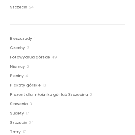
produkty
24
Szczecin
24
produkty
1
Bieszczady
1
produkt
3
Czechy
3
produkty
49
Fotowydruki górskie
49
produktów
2
Niemcy
2
produkty
4
Pieniny
4
produkty
13
Plakaty górskie
13
produktów
2
Prezent dla miłośnika gór lub Szczecina
2
produkty
3
Słowenia
3
produkty
17
Sudety
17
produktów
24
Szczecin
24
produkty
17
Tatry
17