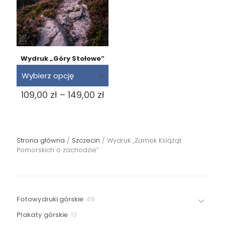
Wydruk „Góry Stołowe”
Zakres
109,00
zł
–
149,00
zł
cen:
od
109,00 zł
do
Strona główna
/
Szczecin
/ Wydruk „Zamek Książąt
149,00 zł
Pomorskich o zachodzie”
49
Fotowydruki górskie
49
produktów
13
Plakaty górskie
13
produktów