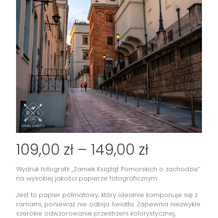
Zakres
109,00
zł
–
149,00
zł
cen:
Wydruk fotografii „Zamek Książąt Pomorskich o zachodzie”
od
na wysokiej jakości papierze fotograficznym.
109,00 zł
Jest to papier półmatowy, który idealnie komponuje się z
do
ramami, ponieważ nie odbija światła. Zapewnia niezwykle
szerokie odwzorowanie przestrzeni kolorystycznej,