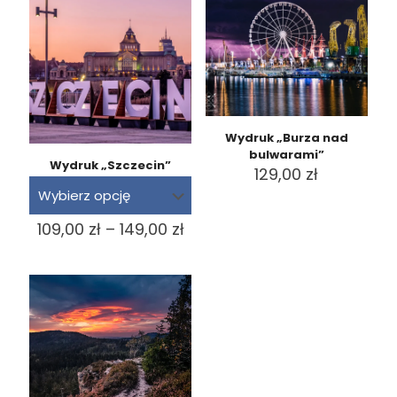
Wydruk „Burza nad
bulwarami”
Wydruk „Szczecin”
129,00
zł
Zakres
109,00
zł
–
149,00
zł
cen:
od
109,00 zł
do
149,00 zł