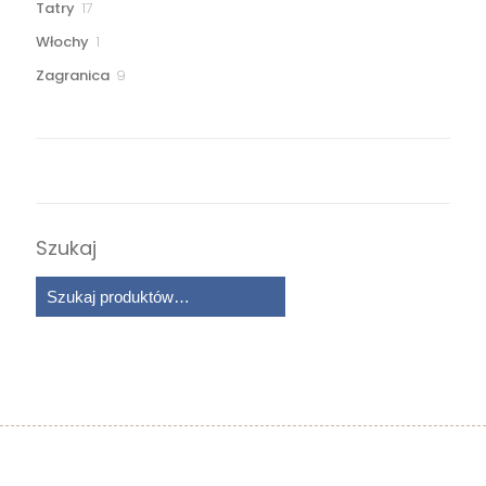
17
Tatry
17
produktów
1
Włochy
1
produkt
9
Zagranica
9
produktów
Szukaj