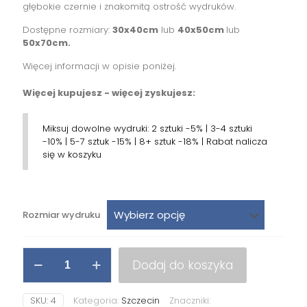
149,00 zł
głębokie czernie i znakomitą ostrość wydruków.
Dostępne rozmiary:
30x40cm
lub
40x50cm
lub
50x70cm.
Więcej informacji w opisie poniżej.
Więcej kupujesz - więcej zyskujesz:
Miksuj dowolne wydruki: 2 sztuki -5% | 3-4 sztuki
-10% | 5-7 sztuk -15% | 8+ sztuk -18% | Rabat nalicza
się w koszyku
Rozmiar wydruku
ilość
Dodaj do koszyka
Wydruk
"Zamek
Książąt
SKU:
4
Kategoria:
Szczecin
Znaczniki:
Pomorskich