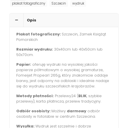
plakat fotograficzny
Szczecin
wydruk
o
zachodzie"
Opis
Plakat fotograficzny:
Szczecin, Zamek Książąt
Pomorskich
Rozmiar wydruku:
30x40cm lub 40x50cm lub
50x70cm.
Papier:
oferuję wydruki na wysokiej jakości
papierze półmatowym o wysokiej gramaturze,
Fomeijet Propearl 265g, który znakomicie oddaje
barwy, jest odporny na odblaski i idealnie nadaje
się do wydruku szczecińskich krajobrazów.
Metody płatności:
Przelewy24 (
BLIK
, szybkie
przelewy), karta płatnicza, przelew tradycyjny.
Odbiór osobisty:
Możliwy
darmowy
odbiór
osobisty w fotolabie w centrum Szczecina.
Wysyłka:
Wydruk jest szczelnie i dobrze