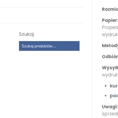
Rozmia
Papier
Propear
Szukaj
wydruk
Metody
Odbiór
Wysył
wydruk
kur
pa
Uwagi:
sprzed