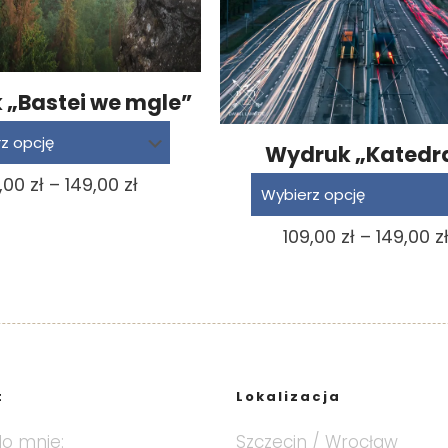
 „Bastei we mgle”
Wydruk „Katedr
Zakres
9,00
zł
–
149,00
zł
cen:
109,00
zł
–
149,00
z
od
109,00 zł
do
149,00 zł
t
Lokalizacja
do mnie:
Szczecin / Wrocław