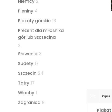
2
Niemcy
2
produkty
4
Pieniny
4
produkty
13
Plakaty górskie
13
produktów
Prezent dla miłośnika
gór lub Szczecina
2
2
produkty
3
Słowenia
3
produkty
17
Sudety
17
produktów
24
Szczecin
24
produkty
17
Tatry
17
produktów
1
Włochy
1
Opis
produkt
9
Zagranica
9
produktów
Plakat