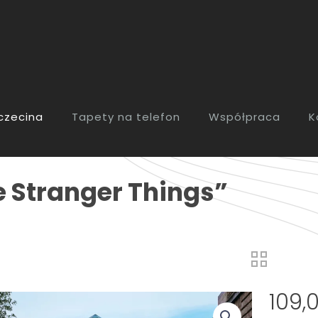
zczecina
Tapety na telefon
Współpraca
K
 Stranger Things”
109,