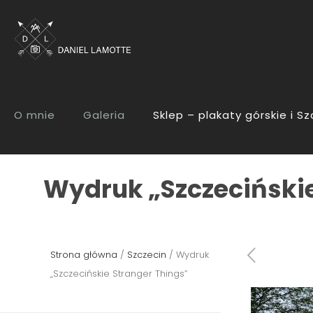
O mnie
Galeria
Sklep – plakaty górskie i S
Wydruk „Szczecińskie
Strona główna
/
Szczecin
/ Wydruk
„Szczecińskie Stranger Things”