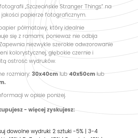
cen:
otografii „Szczecińskie Stranger Things” na
od
 jakości papierze fotograficznym.
109,00 zł
do
papier półmatowy, który idealnie
je się z ramami, ponieważ nie odbija
149,00 zł
. Zapewnia niezwykle szerokie odwzorowanie
eni kolorystycznej, głębokie czernie i
tą ostrość wydruków.
e rozmiary:
30x40cm
lub
40x50cm
lub
m.
nformacji w opisie poniżej.
kupujesz - więcej zyskujesz:
suj dowolne wydruki: 2 sztuki -5% | 3-4