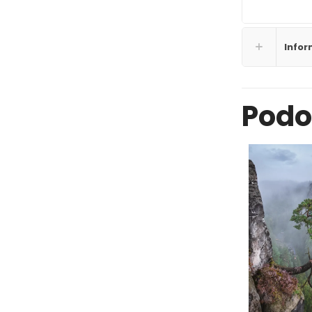
Info
Podo