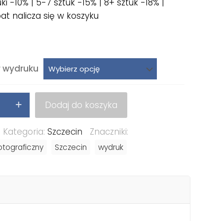
uki -10% | 5-7 sztuk -15% | 8+ sztuk -18% |
at nalicza się w koszyku
 wydruku
Dodaj do koszyka
ńskie
Kategoria:
Szczecin
Znaczniki:
r
otograficzny
Szczecin
wydruk