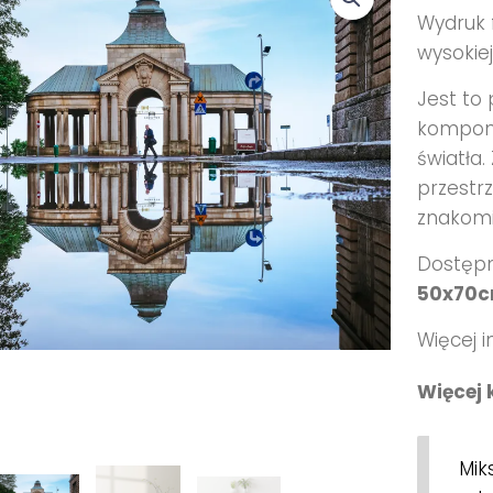
Wydruk f
wysokiej
Jest to 
komponu
światła
przestrz
znakomi
Dostępn
50x70c
Więcej i
Więcej 
Mik