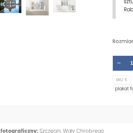
szt
Rab
Rozmiar
ilość
Wydruk
"Szczeci
SKU:
5
Strange
plakat f
Things"
 fotograficzny:
Szczecin, Wały Chrobrego