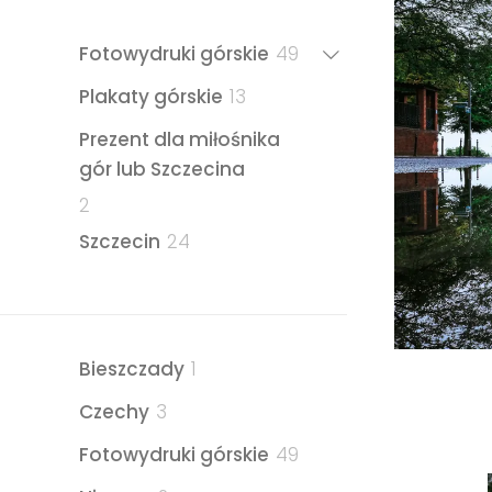
49
Fotowydruki górskie
49
produktów
13
Plakaty górskie
13
produktów
Prezent dla miłośnika
gór lub Szczecina
2
2
produkty
24
Szczecin
24
produkty
1
Bieszczady
1
produkt
3
Czechy
3
produkty
49
Fotowydruki górskie
49
produktów