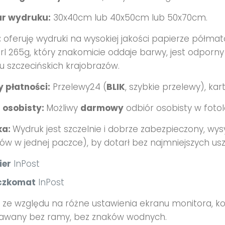
r wydruku:
30x40cm lub 40x50cm lub 50x70cm.
:
oferuję wydruki na wysokiej jakości papierze półma
l 265g, który znakomicie oddaje barwy, jest odporny n
u szczecińskich krajobrazów.
 płatności:
Przelewy24 (
BLIK
, szybkie przelewy), kar
 osobisty:
Możliwy
darmowy
odbiór osobisty w foto
ka:
Wydruk jest szczelnie i dobrze zabezpieczony, wysy
ów w jednej paczce), by dotarł bez najmniejszych usz
ier
InPost
czkomat
InPost
ze względu na różne ustawienia ekranu monitora, ko
awany bez ramy, bez znaków wodnych.