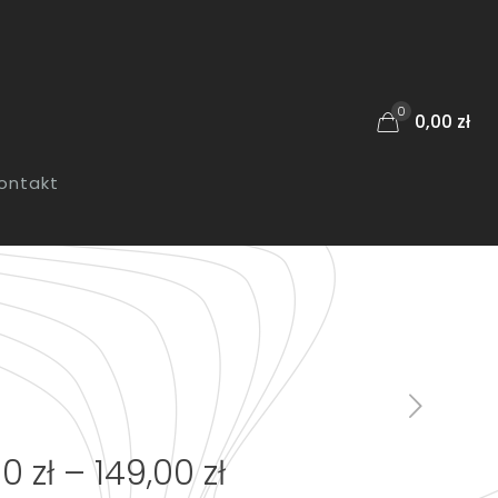
0
0,00 zł
ontakt
Zakres
00
zł
–
149,00
zł