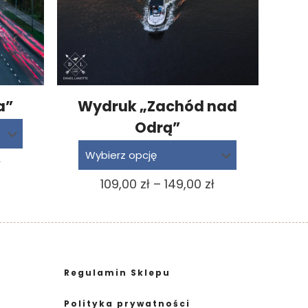
a”
Wydruk „Zachód nad
Odrą”
Zakres
ł
cen:
Zakres
109,00
zł
–
149,00
zł
od
cen:
109,00 zł
od
do
109,00 zł
149,00 zł
do
Regulamin Sklepu
149,00 zł
Polityka prywatności